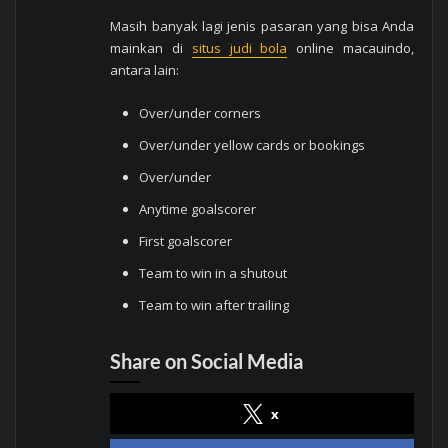
Masih banyak lagi jenis pasaran yang bisa Anda
mainkan di
situs judi bola
online macauindo,
antara lain:
Over/under corners
Over/under yellow cards or bookings
Over/under
Anytime goalscorer
First goalscorer
Team to win in a shutout
Team to win after trailing
Share on Social Media
x