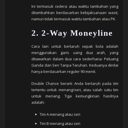
Ini termasuk cedera atau waktu tambahan yang
ditambahkan berdasarkan kebijaksanaan wasit,
namun tidak termasuk waktu tambahan atau PK.
2. 2-Way Moneyline
Cara lain untuk bertaruh sepak bola adalah
menggunakan garis uang dua arah, yang
ditawarkan dalam dua cara sederhana: Peluang
Ganda dan Seri Tanpa Taruhan. Keduanya dinilai
hanya berdasarkan reguler 90 menit.
Double Chance berarti Anda bertaruh pada tim
tertentu untuk menang/seri, atau salah satu tim
untuk menang. Tiga kemungkinan hasilnya
adalah:
Tim A menang atau seri
Tim B menang atau seri