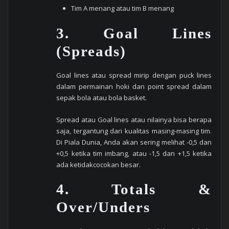
Tim A menang atau tim B menang
3. Goal Lines
(Spreads)
Goal lines atau spread mirip dengan puck lines
dalam permainan hoki dan point spread dalam
sepak bola atau bola basket.
Spread atau Goal lines atau nilainya bisa berapa
saja, tergantung dari kualitas masing-masing tim.
Di Piala Dunia, Anda akan sering melihat -0,5 dan
+0,5 ketika tim imbang, atau -1,5 dan +1,5 ketika
ada ketidakcocokan besar.
4. Totals &
Over/Unders