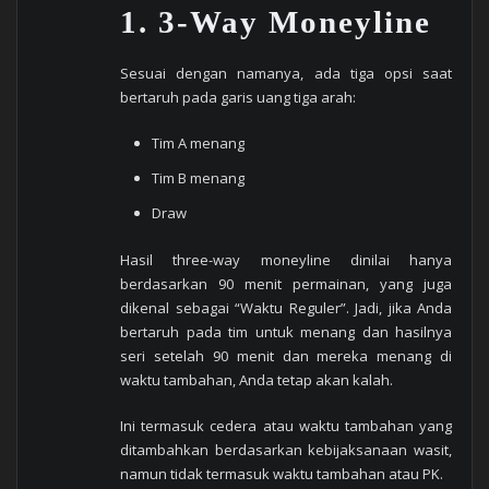
1. 3-Way Moneyline
Sesuai dengan namanya, ada tiga opsi saat
bertaruh pada garis uang tiga arah:
Tim A menang
Tim B menang
Draw
Hasil three-way moneyline dinilai hanya
berdasarkan 90 menit permainan, yang juga
dikenal sebagai “Waktu Reguler”. Jadi, jika Anda
bertaruh pada tim untuk menang dan hasilnya
seri setelah 90 menit dan mereka menang di
waktu tambahan, Anda tetap akan kalah.
Ini termasuk cedera atau waktu tambahan yang
ditambahkan berdasarkan kebijaksanaan wasit,
namun tidak termasuk waktu tambahan atau PK.