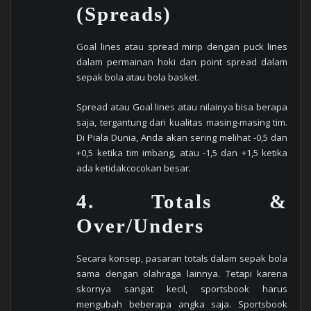
(Spreads)
Goal lines atau spread mirip dengan puck lines
dalam permainan hoki dan point spread dalam
sepak bola atau bola basket.
Spread atau Goal lines atau nilainya bisa berapa
saja, tergantung dari kualitas masing-masing tim.
Di Piala Dunia, Anda akan sering melihat -0,5 dan
+0,5 ketika tim imbang, atau -1,5 dan +1,5 ketika
ada ketidakcocokan besar.
4. Totals &
Over/Unders
Secara konsep, pasaran totals dalam sepak bola
sama dengan olahraga lainnya. Tetapi karena
skornya sangat kecil, sportsbook harus
mengubah beberapa angka saja. Sportsbook