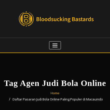
Skip
to
content
Tag Agen Judi Bola Online
Home
Daftar Pasaran Judi Bola Online Paling Populer di Macauindo