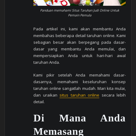
Panduan memahami Situs Taruhan Judi Online Untuk
Pemain Pemula
Pada artikel ini, kami akan membantu Anda
membahas beberapa detail taruhan online. Kami
sebagian besar akan berpegang pada dasar-
dasar yang membantu Anda memulai, dan
mempersiapkan Anda untuk hari-hari awal
taruhan Anda.
Kami pikir setelah Anda memahami dasar-
dasarnya, memahami keseluruhan konsep
taruhan online sangatlah mudah. Mari kita mulai,
dan uraikan
situs taruhan online
secara lebih
detail.
Di Mana Anda
Memasang