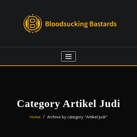
Skip
to
content
Category Artikel Judi
Home
Archive by category "Artikel Judi"