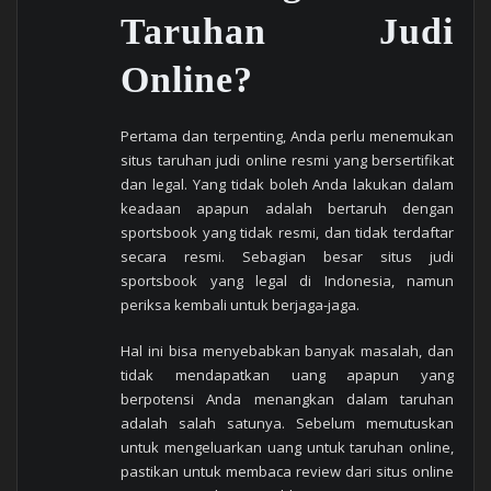
Taruhan Judi
Online?
Pertama dan terpenting, Anda perlu menemukan
situs taruhan judi online resmi yang bersertifikat
dan legal. Yang tidak boleh Anda lakukan dalam
keadaan apapun adalah bertaruh dengan
sportsbook yang tidak resmi, dan tidak terdaftar
secara resmi. Sebagian besar situs judi
sportsbook yang legal di Indonesia, namun
periksa kembali untuk berjaga-jaga.
Hal ini bisa menyebabkan banyak masalah, dan
tidak mendapatkan uang apapun yang
berpotensi Anda menangkan dalam taruhan
adalah salah satunya. Sebelum memutuskan
untuk mengeluarkan uang untuk taruhan online,
pastikan untuk membaca review dari situs online