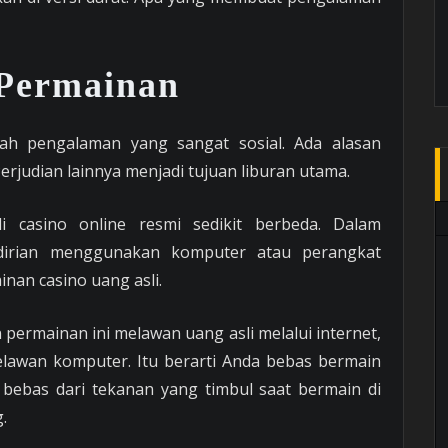
 Permainan
ah pengalaman yang sangat sosial. Ada alasan
rjudian lainnya menjadi tujuan liburan utama.
i casino online resmi sedikit berbeda. Dalam
dirian menggunakan komputer atau perangkat
an casino uang asli.
ermainan ini melawan uang asli melalui internet,
lawan komputer. Itu berarti Anda bebas bermain
, bebas dari tekanan yang timbul saat bermain di
.