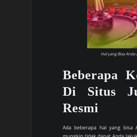
Hal yang Bisa Anda 
Beberapa K
Di Situs J
Resmi
Ada beberapa hal yang bisa 
mungkin tidak dapat Anda laku