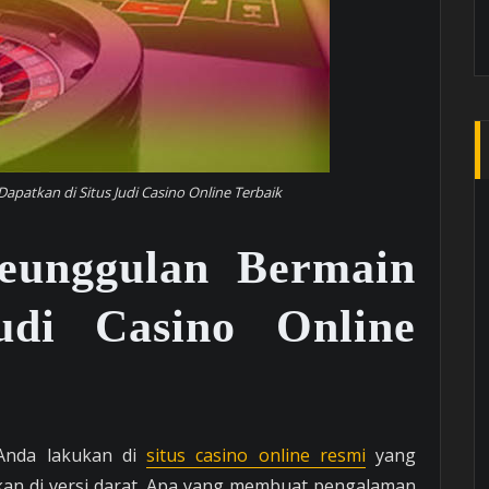
Dapatkan di Situs Judi Casino Online Terbaik
eunggulan Bermain
udi Casino Online
Anda lakukan di
situs casino online resmi
yang
kan di versi darat. Apa yang membuat pengalaman