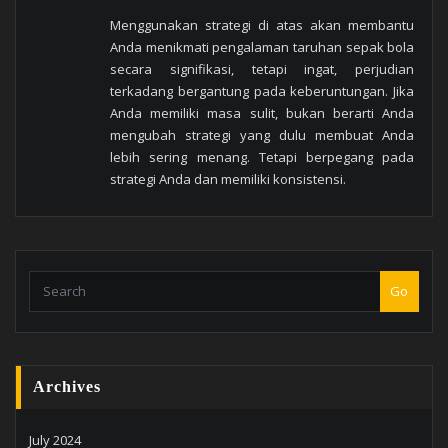
Menggunakan strategi di atas akan membantu
Anda menikmati pengalaman taruhan sepak bola
secara signifikasi, tetapi ingat, perjudian
terkadang bergantung pada keberuntungan. Jika
Anda memiliki masa sulit, bukan berarti Anda
mengubah strategi yang dulu membuat Anda
lebih sering menang. Tetapi berpegang pada
strategi Anda dan memiliki konsistensi.
Go
Archives
July 2024