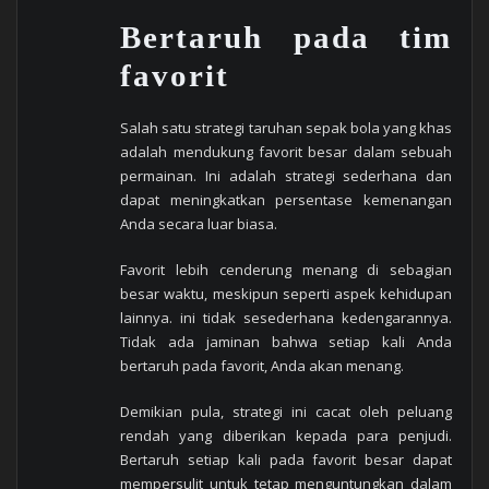
Bertaruh pada tim
favorit
Salah satu strategi taruhan sepak bola yang khas
adalah mendukung favorit besar dalam sebuah
permainan. Ini adalah strategi sederhana dan
dapat meningkatkan persentase kemenangan
Anda secara luar biasa.
Favorit lebih cenderung menang di sebagian
besar waktu, meskipun seperti aspek kehidupan
lainnya. ini tidak sesederhana kedengarannya.
Tidak ada jaminan bahwa setiap kali Anda
bertaruh pada favorit, Anda akan menang.
Demikian pula, strategi ini cacat oleh peluang
rendah yang diberikan kepada para penjudi.
Bertaruh setiap kali pada favorit besar dapat
mempersulit untuk tetap menguntungkan dalam