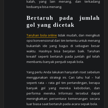
kalah, yang lain menang, dan terkadang
keduanya bisa menang.
Bertaruh pada jumlah
gol yang dicetak
Taruhan bola online
tidak mudah, dan mengikuti
opsi konvensional dari tim tertentu untuk menang
bukanlah ide yang bagus di sebagian besar
waktu. Hasilnya bisa berjalan baik. Taruhan
kreatif seperti bertaruh pada jumlah gol telah
membantu banyak penjudi sepak bola.
Yang perlu Anda lakukan hanyalah riset sebelum
menggunakan strategi ini. Cari tahu hal – hal
seperti rata – rata gol tim pertandingan, berapa
banyak gol yang mereka kebobolan, dan
performa mereka. Informasi tersebut dapat
meningkatkan persentase kemenangan secara
luar biasa saat bertaruh pada acara sepak bola.