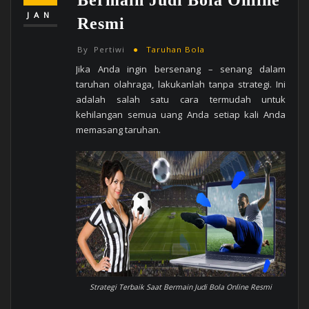
JAN
Resmi
By
Pertiwi
Taruhan Bola
Jika Anda ingin bersenang – senang dalam
taruhan olahraga, lakukanlah tanpa strategi. Ini
adalah salah satu cara termudah untuk
kehilangan semua uang Anda setiap kali Anda
memasang taruhan.
Strategi Terbaik Saat Bermain Judi Bola Online Resmi