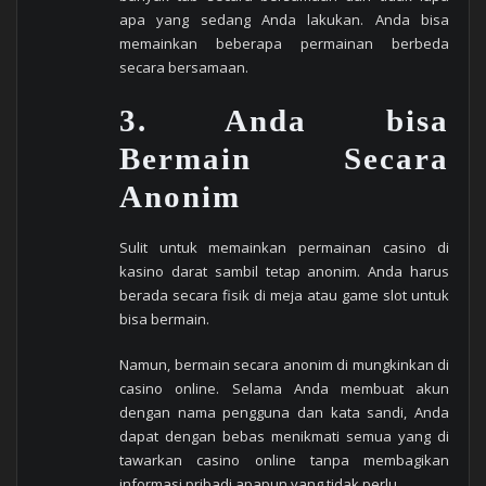
apa yang sedang Anda lakukan. Anda bisa
memainkan beberapa permainan berbeda
secara bersamaan.
3. Anda bisa
Bermain Secara
Anonim
Sulit untuk memainkan permainan casino di
kasino darat sambil tetap anonim. Anda harus
berada secara fisik di meja atau game slot untuk
bisa bermain.
Namun, bermain secara anonim di mungkinkan di
casino online. Selama Anda membuat akun
dengan nama pengguna dan kata sandi, Anda
dapat dengan bebas menikmati semua yang di
tawarkan casino online tanpa membagikan
informasi pribadi apapun yang tidak perlu.