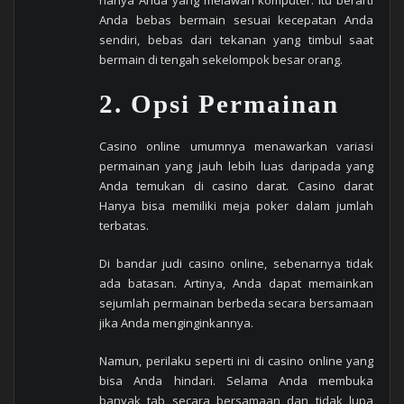
hanya Anda yang melawan komputer. Itu berarti
Anda bebas bermain sesuai kecepatan Anda
sendiri, bebas dari tekanan yang timbul saat
bermain di tengah sekelompok besar orang.
2. Opsi Permainan
Casino online umumnya menawarkan variasi
permainan yang jauh lebih luas daripada yang
Anda temukan di casino darat. Casino darat
Hanya bisa memiliki meja poker dalam jumlah
terbatas.
Di bandar judi casino online, sebenarnya tidak
ada batasan. Artinya, Anda dapat memainkan
sejumlah permainan berbeda secara bersamaan
jika Anda menginginkannya.
Namun, perilaku seperti ini di casino online yang
bisa Anda hindari. Selama Anda membuka
banyak tab secara bersamaan dan tidak lupa