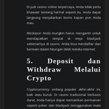
Di judi casino online terpercaya, Anda tidak perlu
khawatir tentang hal-hal seperti itu, Anda dapat
langsung menjalankan bisnis kapan pun Anda
mau.
Meskipun Anda mungkin harus mengantri untuk
mendapatkan tempat di meja blackjack
sebenarnya di casino. Anda bisa mendaftar dan
bermain dalam hitungan detik melalui internet.
5. Deposit dan
Withdraw Melalui
Crypto
Cryptocurrency sedang populer akhir-akhir ini,
baik atau buruk. Di casino tradisional berbasis
darat, Anda hanya dapat memainkan permainan
seperti poker dan blackjack menggunakan mata