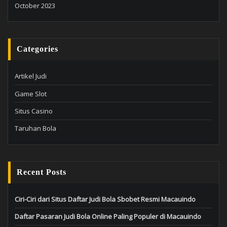
October 2023
Categories
Artikel Judi
Game Slot
Situs Casino
Taruhan Bola
Recent Posts
Ciri-Ciri dari Situs Daftar Judi Bola Sbobet Resmi Macauindo
Daftar Pasaran Judi Bola Online Paling Populer di Macauindo