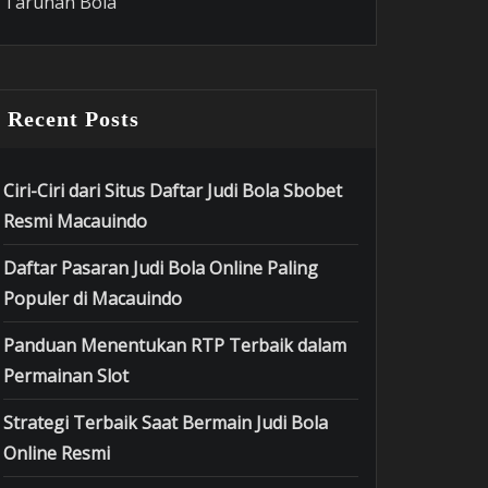
Taruhan Bola
Recent Posts
Ciri-Ciri dari Situs Daftar Judi Bola Sbobet
Resmi Macauindo
Daftar Pasaran Judi Bola Online Paling
Populer di Macauindo
Panduan Menentukan RTP Terbaik dalam
Permainan Slot
Strategi Terbaik Saat Bermain Judi Bola
Online Resmi