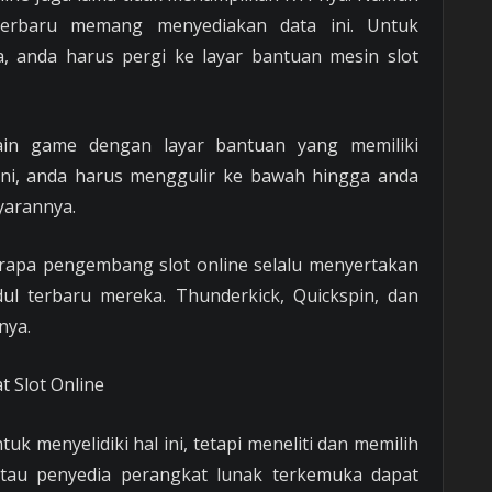
 terbaru memang menyediakan data ini. Untuk
, anda harus pergi ke layar bantuan mesin slot
ain game dengan layar bantuan yang memiliki
ini, anda harus menggulir ke bawah hingga anda
arannya.
rapa pengembang slot online selalu menyertakan
ul terbaru mereka. Thunderkick, Quickspin, dan
nya.
 Slot Online
uk menyelidiki hal ini, tetapi meneliti dan memilih
tau penyedia perangkat lunak terkemuka dapat