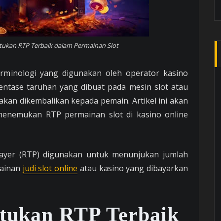
kan RTP Terbaik dalam Permainan Slot
erminologi yang digunakan oleh operator kasino
ntase taruhan yang dibuat pada mesin slot atau
kan dikembalikan kepada pemain. Artikel ini akan
enemukan RTP permainan slot di kasino online
layer (RTP) digunakan untuk menunjukan jumlah
mainan
judi slot online
atau kasino yang dibayarkan
tukan RTP Terbaik