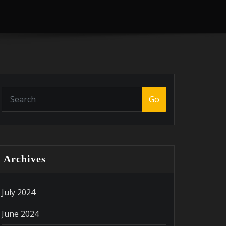
Go
Archives
July 2024
June 2024