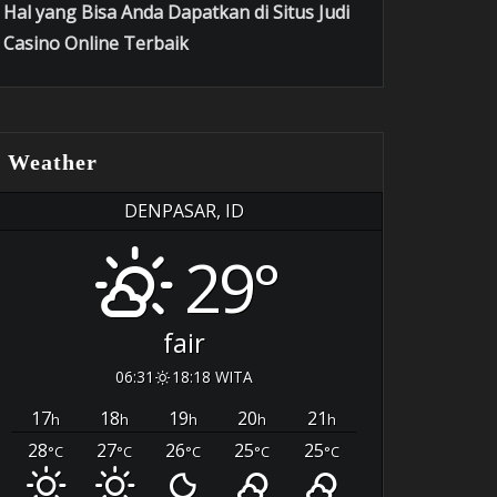
Hal yang Bisa Anda Dapatkan di Situs Judi
Casino Online Terbaik
Weather
DENPASAR, ID
29°
fair
06:31
18:18 WITA
17
18
19
20
21
h
h
h
h
h
28
27
26
25
25
°C
°C
°C
°C
°C