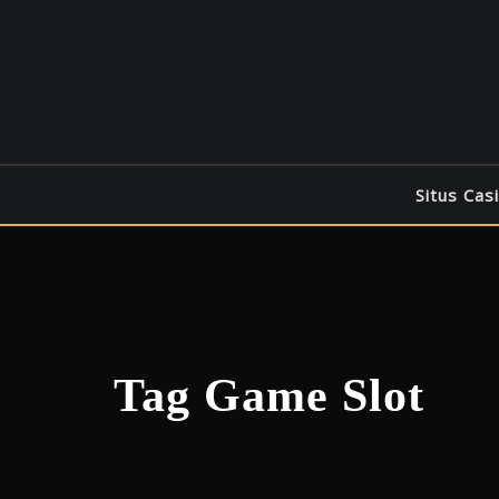
Skip
to
content
Situs Cas
Tag Game Slot