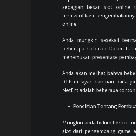
sebagian besar slot online
memverifikasi pengembaliannya
online.
Anda mungkin sesekali berm
beberapa halaman. Dalam hal 
menemukan presentase pembay
Anda akan melihat bahwa bebe
RTP di layar bantuan pada jud
NetEnt adalah beberapa contoh
Penelitian Tentang Pembuat
Mungkin anda belum berfikir unt
slot dari pengembang game a