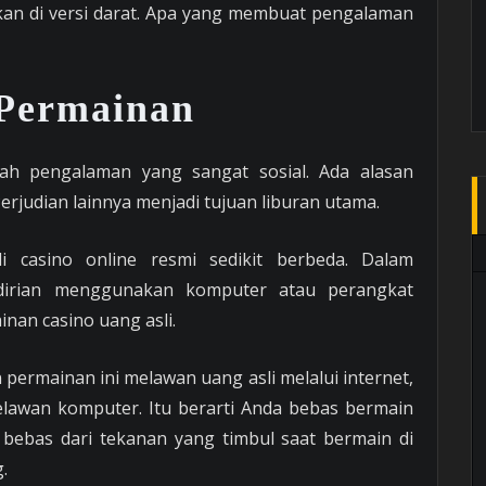
kan di versi darat. Apa yang membuat pengalaman
 Permainan
ah pengalaman yang sangat sosial. Ada alasan
rjudian lainnya menjadi tujuan liburan utama.
i casino online resmi sedikit berbeda. Dalam
dirian menggunakan komputer atau perangkat
an casino uang asli.
ermainan ini melawan uang asli melalui internet,
lawan komputer. Itu berarti Anda bebas bermain
, bebas dari tekanan yang timbul saat bermain di
.