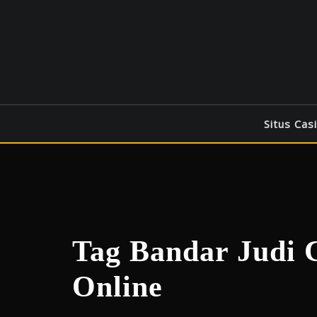
Skip
to
content
Situs Cas
Tag Bandar Judi 
Online