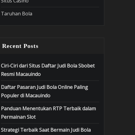
Situs Casino
Taruhan Bola
Recent Posts
Ciri-Ciri dari Situs Daftar Judi Bola Sbobet
Resmi Macauindo
Daftar Pasaran Judi Bola Online Paling
Populer di Macauindo
Panduan Menentukan RTP Terbaik dalam
Permainan Slot
Strategi Terbaik Saat Bermain Judi Bola