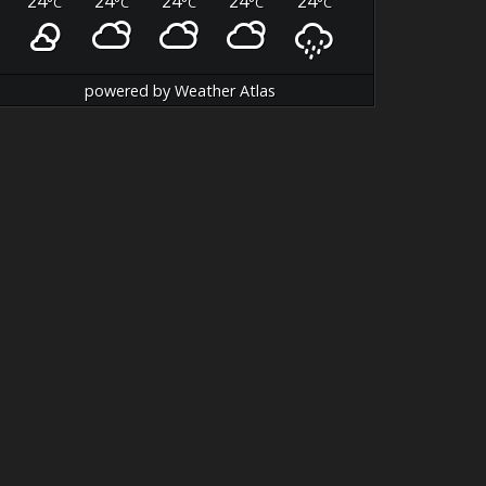
24
24
24
24
24
°C
°C
°C
°C
°C
powered by
Weather Atlas