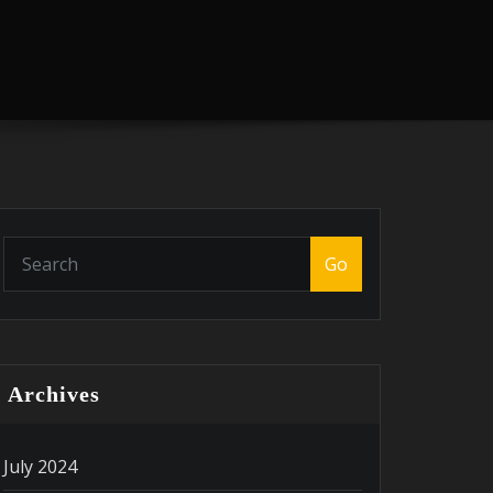
Go
Archives
July 2024